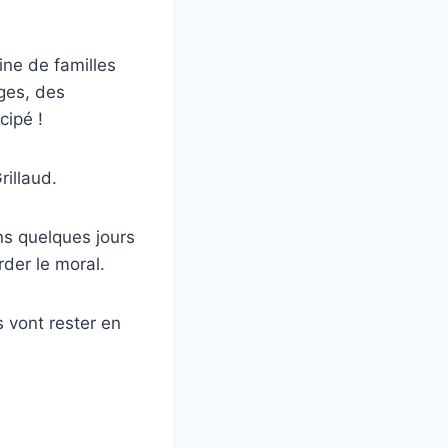
ne de familles
ages, des
cipé !
rillaud.
ins quelques jours
rder le moral.
 vont rester en