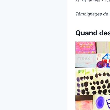
Par
Pierre-Yves
15
Témoignages de S
Quand des