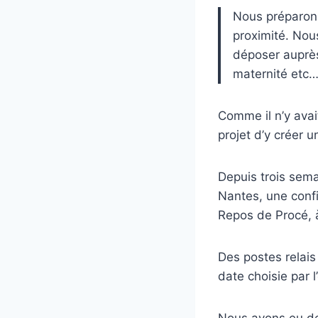
Nous préparon
proximité. Nou
déposer auprès
maternité etc
Comme il n’y avai
projet d’y créer u
Depuis trois sema
Nantes, une confi
Repos de Procé, à
Des postes relais
date choisie par 
Nous avons eu des