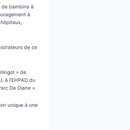
r de bambins à
couragement à
 hôpitaux,
istrateurs de ce
rlingot » de
HU, à l’EHPAD du
Parc De Diane ».
ison unique à une