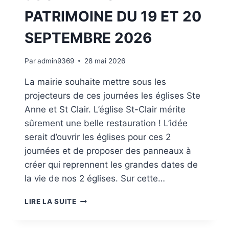
G
I
E
PATRIMOINE DU 19 ET 20
S
:
S
D
SEPTEMBRE 2026
I
É
A
P
L
Par
admin9369
28 mai 2026
L
E
A
S
La mairie souhaite mettre sous les
C
S
projecteurs de ces journées les églises Ste
E
A
M
Anne et St Clair. L’église St-Clair mérite
I
E
N
sûrement une belle restauration ! L’idée
N
T
serait d’ouvrir les églises pour ces 2
T
E
journées et de proposer des panneaux à
À
A
P
créer qui reprennent les grandes dates de
N
A
N
la vie de nos 2 églises. Sur cette…
R
E
I
J
LIRE LA SUITE
S
O
P
U
O