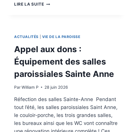
Q
LIRE LA SUITE
U
E
D
I
R
ACTUALITÉS
|
VIE DE LA PAROISSE
I
E
Appel aux dons :
Z
-
Équipement des salles
V
O
paroissiales Sainte Anne
U
S
Par
William P
28 juin 2026
D
E
Réfection des salles Sainte-Anne Pendant
P
tout l’été, les salles paroissiales Saint Anne,
A
R
le couloir-porche, les trois grandes salles,
T
les bureaux ainsi que les WC vont connaître
I
une rénovation intérieure complète ! Ces