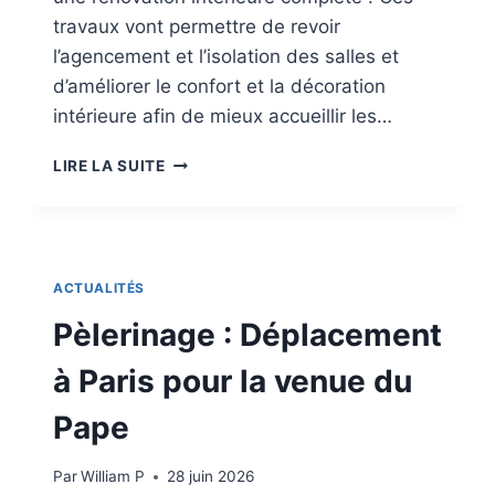
C
travaux vont permettre de revoir
I
P
l’agencement et l’isolation des salles et
E
d’améliorer le confort et la décoration
R
intérieure afin de mieux accueillir les…
À
U
A
N
LIRE LA SUITE
P
E
P
F
E
O
L
R
A
M
ACTUALITÉS
U
A
X
Pèlerinage : Déplacement
T
D
I
O
à Paris pour la venue du
O
N
N
S
Pape
C
:
E
É
T
Par
William P
28 juin 2026
Q
T