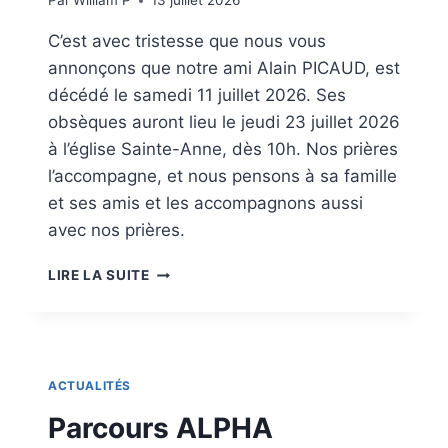
Par
William P
13 juillet 2026
C’est avec tristesse que nous vous
annonçons que notre ami Alain PICAUD, est
décédé le samedi 11 juillet 2026. Ses
obsèques auront lieu le jeudi 23 juillet 2026
à l’église Sainte-Anne, dès 10h. Nos prières
l’accompagne, et nous pensons à sa famille
et ses amis et les accompagnons aussi
avec nos prières.
U
LIRE LA SUITE
N
A
M
I
N
ACTUALITÉS
O
U
Parcours ALPHA
S