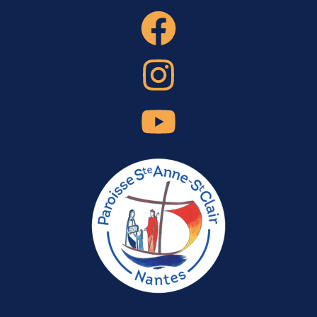
2
0
S
E
P
T
E
M
B
R
E
2
0
2
6