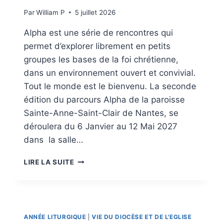
Q
Par
William P
5 juillet 2026
U
I
Alpha est une série de rencontres qui
T
permet d’explorer librement en petits
T
E
groupes les bases de la foi chrétienne,
,
dans un environnement ouvert et convivial.
P
Tout le monde est le bienvenu. La seconde
O
édition du parcours Alpha de la paroisse
U
R
Sainte-Anne-Saint-Clair de Nantes, se
A
déroulera du 6 Janvier au 12 Mai 2027
L
dans la salle…
L
E
P
R
LIRE LA SUITE
A
V
R
E
C
R
O
S
U
L
ANNÉE LITURGIQUE
|
VIE DU DIOCÈSE ET DE L'EGLISE
R