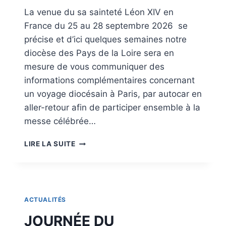
U
E
La venue du sa sainteté Léon XIV en
I
A
France du 25 au 28 septembre 2026 se
P
N
E
précise et d’ici quelques semaines notre
N
M
É
diocèse des Pays de la Loire sera en
E
E
mesure de vous communiquer des
N
?
informations complémentaires concernant
T
D
un voyage diocésain à Paris, par autocar en
E
aller-retour afin de participer ensemble à la
S
messe célébrée…
S
A
P
L
LIRE LA SUITE
È
L
L
E
E
S
R
P
I
A
ACTUALITÉS
N
R
A
JOURNÉE DU
O