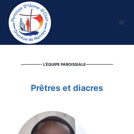
Aller
au
contenu
—————- L’ÉQUIPE PAROISSIALE———————
Prêtres et diacres