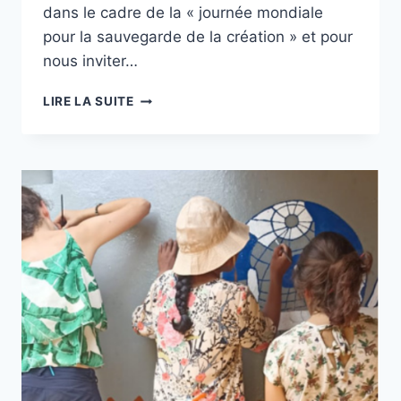
dans le cadre de la « journée mondiale
pour la sauvegarde de la création » et pour
nous inviter…
RETOUR
LIRE LA SUITE
SUR
LE
1ER
FESTIVAL
DE
L’ÉCOLOGIE
INTÉGRALE
À
DERVAL