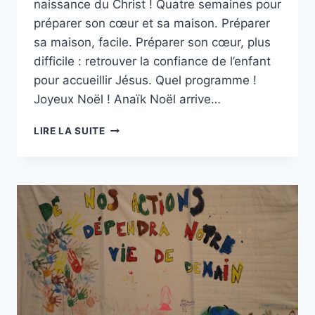
naissance du Christ ! Quatre semaines pour
préparer son cœur et sa maison. Préparer
sa maison, facile. Préparer son cœur, plus
difficile : retrouver la confiance de l’enfant
pour accueillir Jésus. Quel programme !
Joyeux Noël ! Anaïk Noël arrive…
NOËL,
LIRE LA SUITE
QUE
REPRÉSENTE
CETTE
FÊTE
POUR
MOI
?
COMMENT
JE
M’Y
PRÉPARE
?