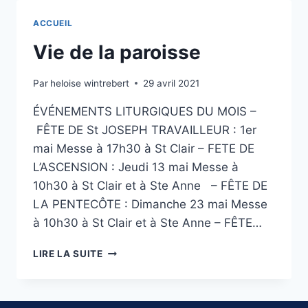
:
13
ACCUEIL
FÉVRIER
2022
Vie de la paroisse
:
HEUREUX
Par
heloise wintrebert
29 avril 2021
ÉVÉNEMENTS LITURGIQUES DU MOIS –
FÊTE DE St JOSEPH TRAVAILLEUR : 1er
mai Messe à 17h30 à St Clair – FETE DE
L’ASCENSION : Jeudi 13 mai Messe à
10h30 à St Clair et à Ste Anne – FÊTE DE
LA PENTECÔTE : Dimanche 23 mai Messe
à 10h30 à St Clair et à Ste Anne – FÊTE…
VIE
LIRE LA SUITE
DE
LA
PAROISSE