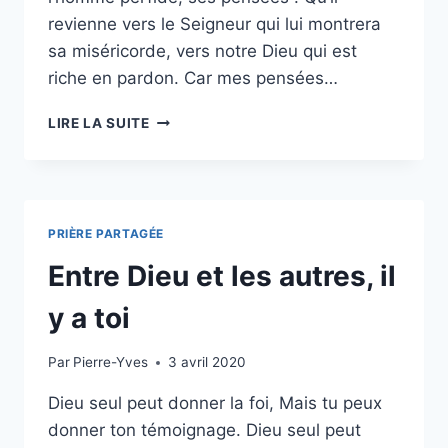
revienne vers le Seigneur qui lui montrera
sa miséricorde, vers notre Dieu qui est
riche en pardon. Car mes pensées…
CHERCHEZ
LIRE LA SUITE
LE
SEIGNEUR
TANT
QU’IL
SE
PRIÈRE PARTAGÉE
LAISSE
TROUVER
Entre Dieu et les autres, il
y a toi
Par
Pierre-Yves
3 avril 2020
Dieu seul peut donner la foi, Mais tu peux
donner ton témoignage. Dieu seul peut