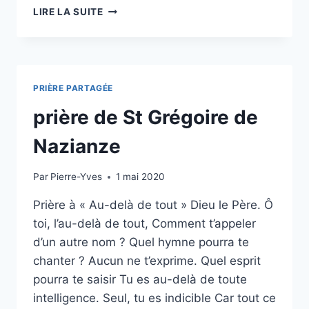
PRIÈRE
LIRE LA SUITE
DU
PAPE
FRANÇOIS
–
DIEU
PRIÈRE PARTAGÉE
NOTRE
PÈRE,
prière de St Grégoire de
NOUS
TE
Nazianze
RENDONS
GRÂCE
Par
Pierre-Yves
1 mai 2020
Prière à « Au-delà de tout » Dieu le Père. Ô
toi, l’au-delà de tout, Comment t’appeler
d’un autre nom ? Quel hymne pourra te
chanter ? Aucun ne t’exprime. Quel esprit
pourra te saisir Tu es au-delà de toute
intelligence. Seul, tu es indicible Car tout ce