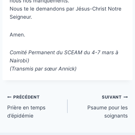
nous nos manquements.
Nous te le demandons par Jésus-Christ Notre
Seigneur.
Amen.
Comité Permanent du SCEAM du 4-7 mars à
Nairobi)
(Transmis par sœur Annick)
Navigation
PRÉCÉDENT
SUIVANT
Prière en temps
Psaume pour les
de
d’épidémie
soignants
l’article