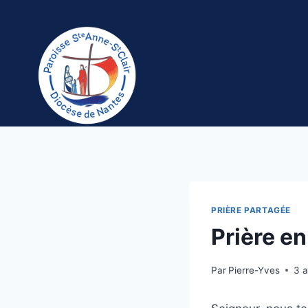
Aller
au
contenu
PRIÈRE PARTAGÉE
Prière e
Par
Pierre-Yves
3 a