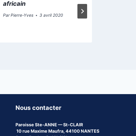
africain
Dieu no
rendon
Par
Pierre-Yves
3 avril 2020
Par
Pierre-
Nous contacter
Paroisse
Ste-ANNE — St-CLAIR
10 rue Maxime Maufra, 44100 NANTES