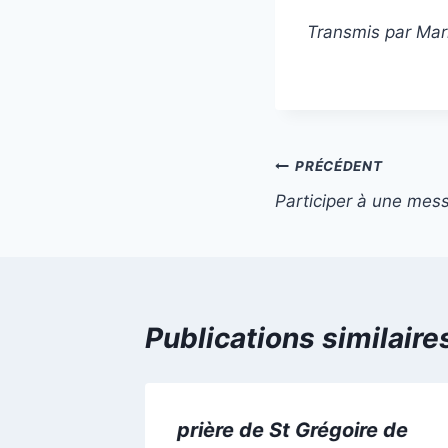
Transmis par Ma
Navigation
PRÉCÉDENT
Participer à une mes
de
l’article
Publications similaire
ur tant
prière de St Grégoire de