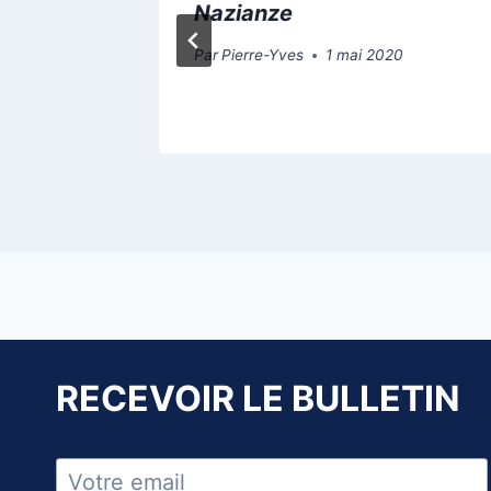
er
Nazianze
020
Par
Pierre-Yves
1 mai 2020
RECEVOIR LE BULLETIN