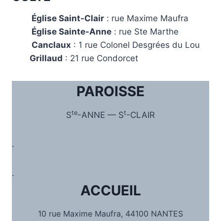
Église Saint-Clair
: rue Maxime Maufra
Église Sainte-Anne
: rue Ste Marthe
Canclaux
: 1 rue Colonel Desgrées du Lou
Grillaud
: 21 rue Condorcet
PAROISSE
te
t
S
-ANNE — S
-CLAIR
.
.
ACCUEIL
10 rue Maxime Maufra, 44100 NANTES