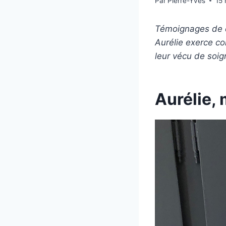
Par
Pierre-Yves
15
Témoignages de 
Aurélie exerce c
leur vécu de soi
Aurélie,