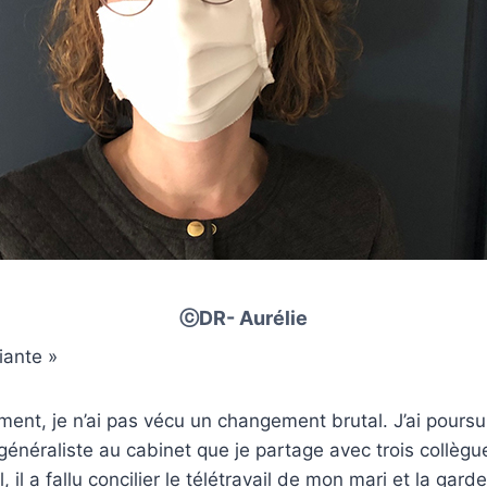
ⓒDR- Aurélie
iante »
ment, je n’ai pas vécu un changement brutal. J’ai poursui
néraliste au cabinet que je partage avec trois collègu
al, il a fallu concilier le télétravail de mon mari et la gar