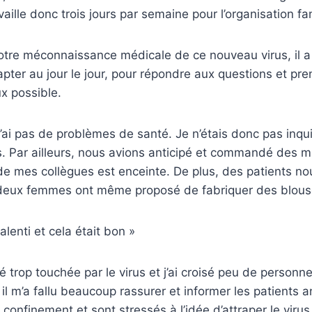
availle donc trois jours par semaine pour l’organisation fam
otre méconnaissance médicale de ce nouveau virus, il a f
apter au jour le jour, pour répondre aux questions et pre
x possible.
n’ai pas de problèmes de santé. Je n’étais donc pas inqui
. Par ailleurs, nous avions anticipé et commandé des 
de mes collègues est enceinte. De plus, des patients no
deux femmes ont même proposé de fabriquer des blous
lenti et cela était bon »
é trop touchée par le virus et j’ai croisé peu de personn
 il m’a fallu beaucoup rassurer et informer les patients a
 confinement et sont stressés à l’idée d’attraper le virus