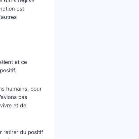
 dans l’église
mation est
’autres
tient et ce
ositif.
iens humains, pour
n’avions pas
vivre et de
retirer du positif