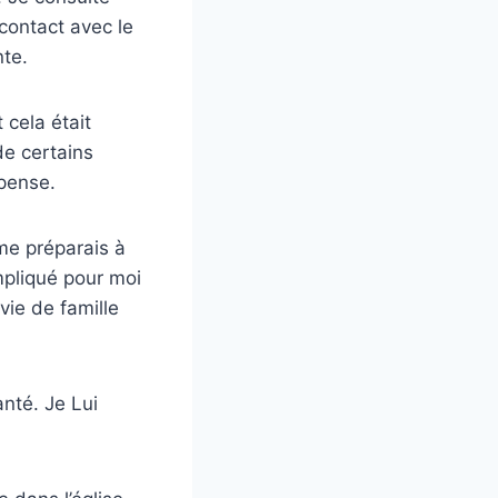
contact avec le
nte.
 cela était
de certains
 pense.
 me préparais à
mpliqué pour moi
vie de famille
nté. Je Lui