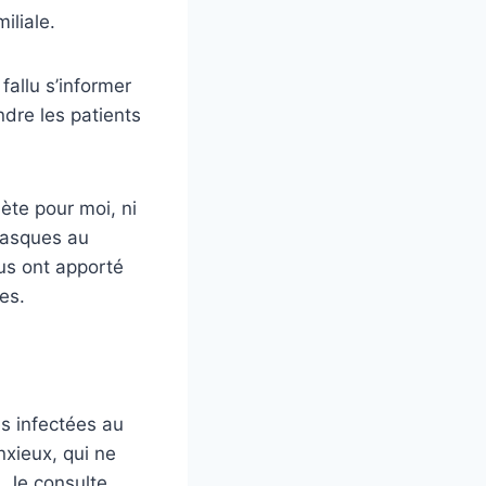
iliale.
allu s’informer
ndre les patients
ète pour moi, ni
masques au
us ont apporté
es.
es infectées au
nxieux, qui ne
. Je consulte