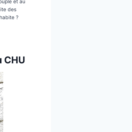
ouple et au
uite des
habite ?
au CHU