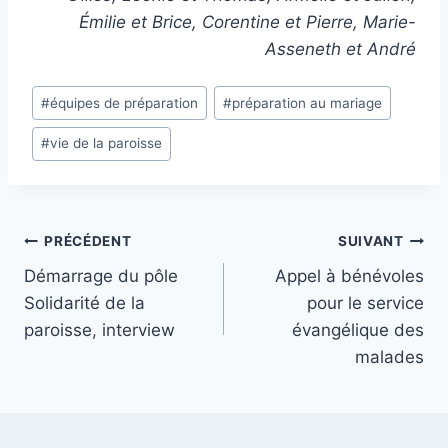
Émilie et Brice, Corentine et Pierre, Marie-
Asseneth et André
Étiquettes
#
équipes de préparation
#
préparation au mariage
de
#
vie de la paroisse
la
publication :
Navigation
PRÉCÉDENT
SUIVANT
Démarrage du pôle
Appel à bénévoles
de
Solidarité de la
pour le service
l’article
paroisse, interview
évangélique des
malades