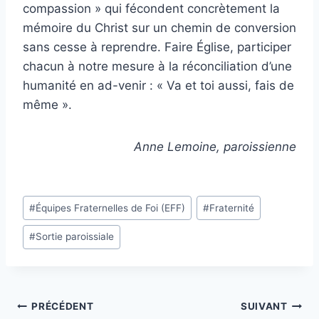
compassion » qui fécondent concrètement la
mémoire du Christ sur un chemin de conversion
sans cesse à reprendre. Faire Église, participer
chacun à notre mesure à la réconciliation d’une
humanité en ad-venir : « Va et toi aussi, fais de
même ».
Anne Lemoine, paroissienne
Étiquettes
#
Équipes Fraternelles de Foi (EFF)
#
Fraternité
de
#
Sortie paroissiale
la
publication :
Navigation
PRÉCÉDENT
SUIVANT