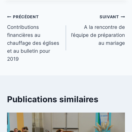
la
publication :
Navigation
PRÉCÉDENT
SUIVANT
Contributions
A la rencontre de
de
financières au
l’équipe de préparation
l’article
chauffage des églises
au mariage
et au bulletin pour
2019
Publications similaires