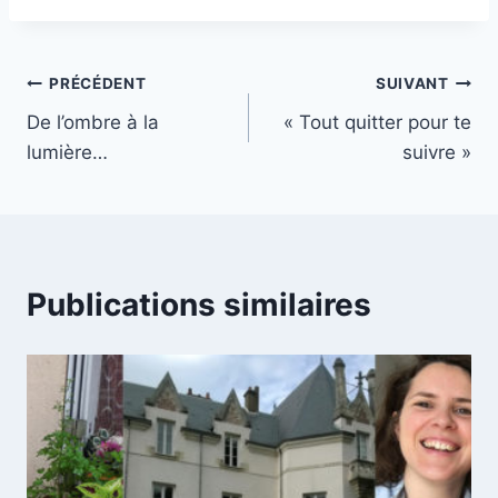
la
publication :
Navigation
PRÉCÉDENT
SUIVANT
De l’ombre à la
« Tout quitter pour te
de
lumière…
suivre »
l’article
Publications similaires