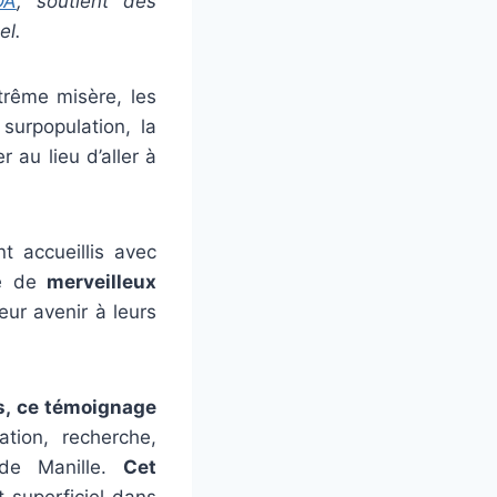
DA
, soutient des
el.
xtrême misère, les
surpopulation, la
r au lieu d’aller à
t accueillis avec
re de
merveilleux
eur avenir à leurs
s, ce témoignage
tion, recherche,
 de Manille.
Cet
t superficiel dans