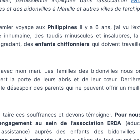
llier, paroissienne impliquée dans l’association
ER
s et des bidonvilles à Manille et autres villes de l’archip
remier voyage aux
Philippines
il y a 6 ans, j’ai vu l’e
e inhumaine, des taudis minuscules et insalubres, la 
dégradant, des
enfants chiffonniers
qui doivent travaille
e avec mon mari. Les familles des bidonvilles nous on
ert la porte de leurs abris et de leur cœur. Derriè
t le désespoir des parents qui ne peuvent offrir un meill
taire ces souffrances et devons témoigner.
Pour nou
ngagement au sein de l’association ERDA
(éduca
 assistance) auprès des enfants des bidonvilles
ne sens à notre vie
; il nous allège de tout ce qui es