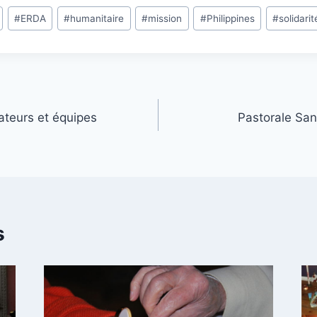
#
ERDA
#
humanitaire
#
mission
#
Philippines
#
solidarit
teurs et équipes
Pastorale San
s