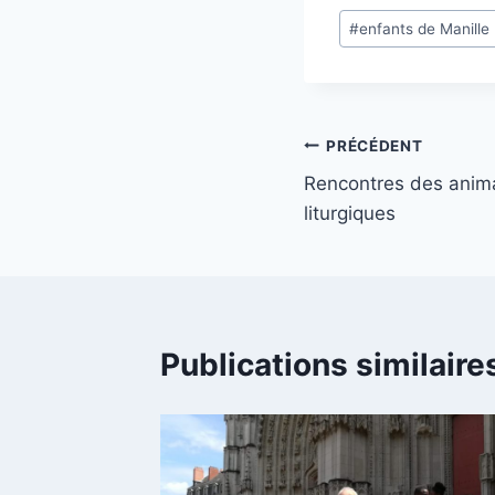
Étiquettes
#
enfants de Manille
de
la
publication :
Navigation
PRÉCÉDENT
Rencontres des anima
de
liturgiques
l’article
Publications similaire