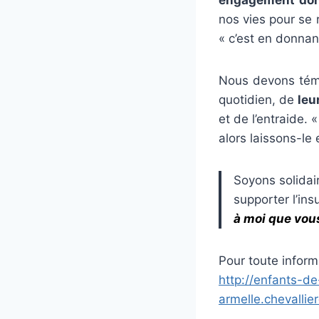
nos vies pour se 
« c’est en donnant
Nous devons témo
quotidien, de
leu
et de l’entraide. 
alors laissons-le e
Soyons solidai
supporter l’in
à moi que vous
Pour toute inform
http://enfants-de
armelle.chevallie