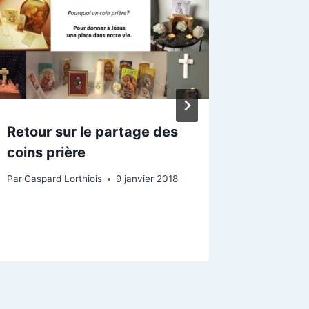
Retour sur le partage des
Témoign
coins prière
Mary, c
et Julie
Par
Gaspard Lorthiois
9 janvier 2018
adoles
Par
Pierre-