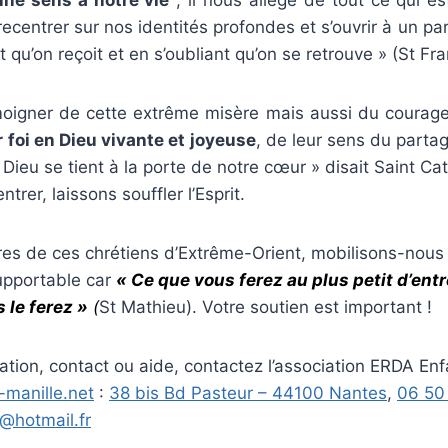
recentrer sur nos identités profondes et s’ouvrir à un par
 qu’on reçoit et en s’oubliant qu’on se retrouve » (St Fra
igner de cette extrême misère mais aussi du courag
r foi en Dieu vivante et joyeuse
, de leur sens du partag
« Dieu se tient à la porte de notre cœur » disait Saint C
ntrer, laissons souffler l’Esprit.
res de ces chrétiens d’Extrême-Orient, mobilisons-nous 
supportable car
« Ce que vous ferez au plus petit d’entr
 le ferez »
(
St Mathieu). Votre soutien est important !
ation, contact ou aide, contactez l’association ERDA Enf
-manille.net
:
38 bis Bd Pasteur – 44100 Nantes
,
06 50
r@hotmail.fr