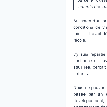
Armelle Cheva
enfants des rue
Au cours d’un p
conditions de vi
faim, le travail 
l’école.
J’y suis reparti
confiance et ouv
sourires
, perçai
enfants.
Nous ne pouvons 
passe par un e
développement,
engagement don