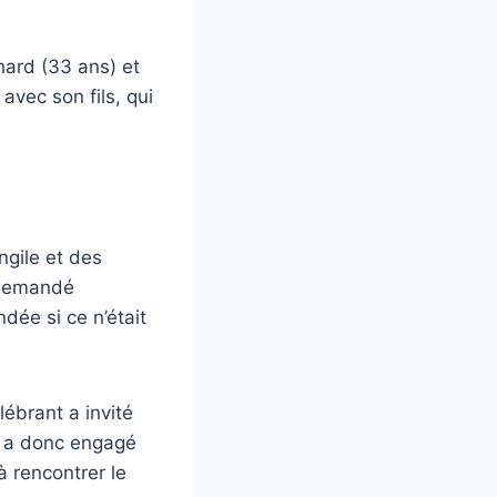
hard (33 ans) et
vec son fils, qui
ngile et des
a demandé
dée si ce n’était
lébrant a invité
d a donc engagé
 à rencontrer le