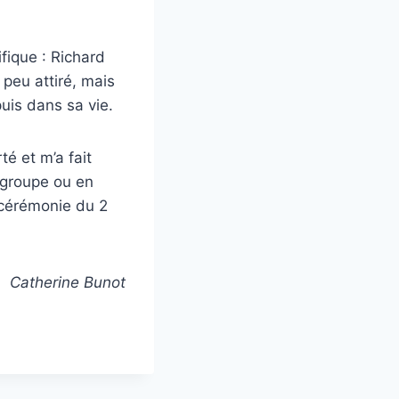
ique : Richard
 peu attiré, mais
uis dans sa vie.
é et m’a fait
n groupe ou en
e cérémonie du 2
Catherine Bunot