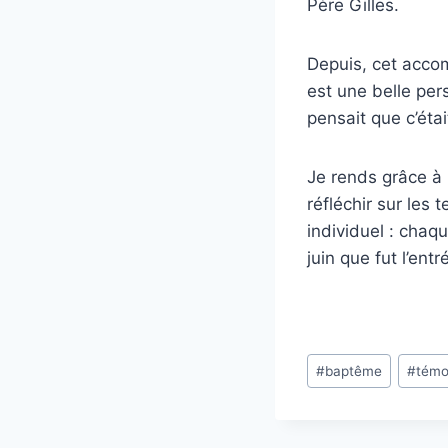
Père Gilles.
Depuis, cet acco
est une belle pers
pensait que c’éta
Je rends grâce à 
réfléchir sur les 
individuel : chaq
juin que fut l’en
Étiquettes
#
baptême
#
témo
de
la
publication :