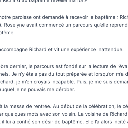
Richard au baptême réveille ma foi »
notre paroisse ont demandé à recevoir le baptême : Ric
. Roselyne avait commencé un parcours qu’elle reprend a
ptême.
accompagne Richard et vit une expérience inattendue.
re dernier, le parcours est fondé sur la lecture de l’éva
els. Je n’y étais pas du tout préparée et lorsqu’on m’
hard, je m’en croyais incapable. Puis, je me suis deman
auquel je ne pouvais me dérober.
à la messe de rentrée. Au début de la célébration, le cé
r quelques mots avec son voisin. La voisine de Richar
 il lui a confié son désir de baptême. Elle l’a alors incité