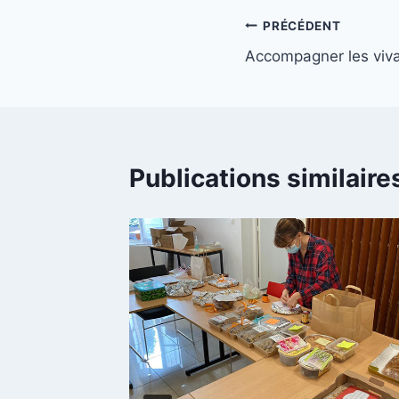
Navigation
PRÉCÉDENT
Accompagner les viv
de
l’article
Publications similaire