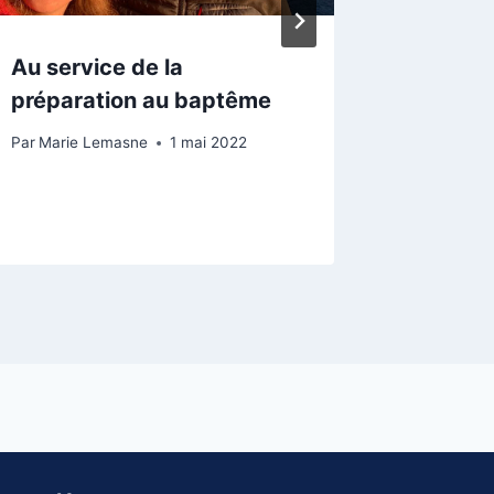
Au service de la
Echos 
préparation au baptême
quartie
Par
Marie Lemasne
1 mai 2022
Par
Pierre-