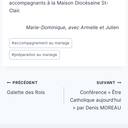
accompagnants à la Maison Diocésaine St-
Clair.
Marie-Dominique, avec Armelle et Julien
Étiquettes
#
accompagnement au mariage
de
#
préparation au mariage
la
publication :
Navigation
PRÉCÉDENT
SUIVANT
Galette des Rois
Conférence « Être
de
Catholique aujourd’hui
l’article
» par Denis MOREAU