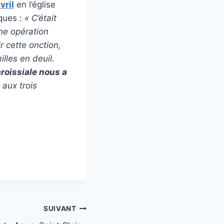
vril
en l’église
ques :
« C’était
ne opération
ir cette onction,
les en deuil.
oissiale nous a
 aux trois
SUIVANT