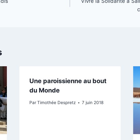
adis
Vivre la Solidarité à Sa
c
s
Une paroissienne au bout
du Monde
Par
Timothée Despretz
7 juin 2018