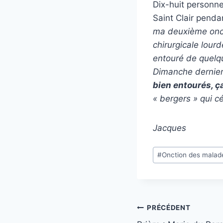
Dix-huit personnes
Saint Clair penda
ma deuxième oncti
chirurgicale lourd
entouré de quelq
Dimanche dernier
bien entourés, ç
« bergers » qui c
Jacques
Étiquettes
#
Onction des malad
de
la
publication :
Navigation
PRÉCÉDENT