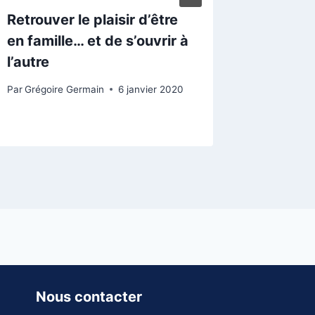
Retrouver le plaisir d’être
« Tout 
en famille… et de s’ouvrir à
suivre 
l’autre
Par
Pierre-
6 novembr
Par
Grégoire Germain
6 janvier 2020
Nous contacter