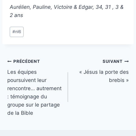
Aurélien, Pauline, Victoire & Edgar, 34, 31 , 3 &
2 ans
Étiquettes
#
nl6
de
la
publication :
Navigation
PRÉCÉDENT
SUIVANT
Les équipes
« Jésus la porte des
de
poursuivent leur
brebis »
l’article
rencontre… autrement
: témoignage du
groupe sur le partage
de la Bible