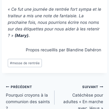
« Ce fut une journée de rentrée fort sympa et le
traiteur a mis une note de fantaisie. La
prochaine fois, nous pourrions écrire nos noms
sur des étiquettes pour nous aider à les retenir
? »
(Mary).
Propos recueillis par Blandine Dahéron
Étiquettes
#
messe de rentrée
de
la
publication :
Navigation
PRÉCÉDENT
SUIVANT
Pourquoi croyons à la
Catéchèse pour
de
communion des saints
adultes « En marche
l’article
?
avec Jésus »