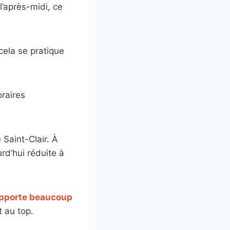
l’après-midi, ce
cela se pratique
raires
 Saint-Clair. À
rd’hui réduite à
 apporte beaucoup
 au top.