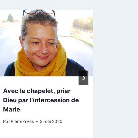
Avec le chapelet, prier
Des ap
Dieu par l’intercession de
aide pr
Marie.
Par
Pierre-
Par
Pierre-Yves
8 mai 2020