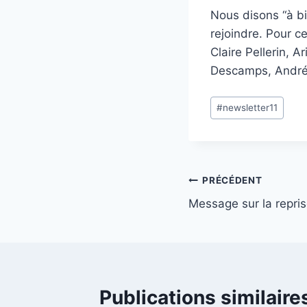
Nous disons “à bi
rejoindre. Pour c
Claire Pellerin, 
Descamps, André
Étiquettes
#
newsletter11
de
la
publication :
Navigation
PRÉCÉDENT
Message sur la repri
de
l’article
Publications similaire