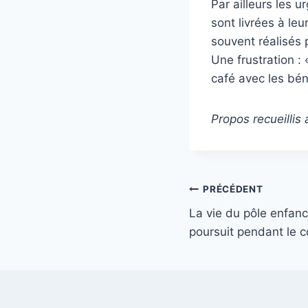
Par ailleurs les 
sont livrées à le
souvent réalisés p
Une frustration :
café avec les béné
Propos recueilli
Navigation
PRÉCÉDENT
La vie du pôle enfanc
de
poursuit pendant le c
l’article