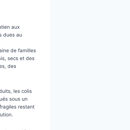
utien aux
és dues au
aine de familles
ais, secs et des
es, des
uits, les colis
bués sous un
fragiles restant
ution.