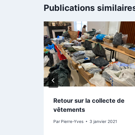
Publications similaire
s font
Retour sur la collecte de
res…
vêtements
bre 2020
Par
Pierre-Yves
3 janvier 2021