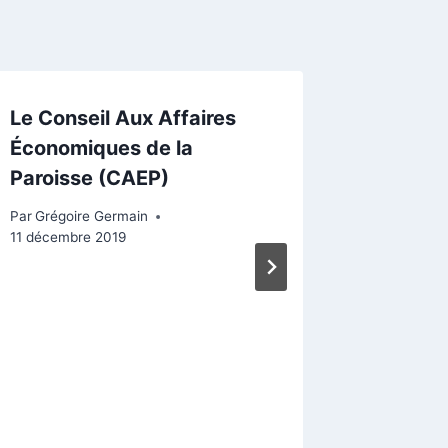
Le Conseil Aux Affaires
« Habit
Économiques de la
où règn
Paroisse (CAEP)
fraterne
dans un
Par
Grégoire Germain
11 décembre 2019
Par
Gaspard