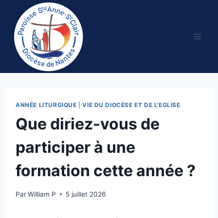
Aller
au
contenu
ANNÉE LITURGIQUE
|
VIE DU DIOCÈSE ET DE L'EGLISE
Que diriez-vous de
participer à une
formation cette année ?
Par
William P
5 juillet 2026