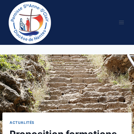
Aller
au
contenu
ACTUALITÉS