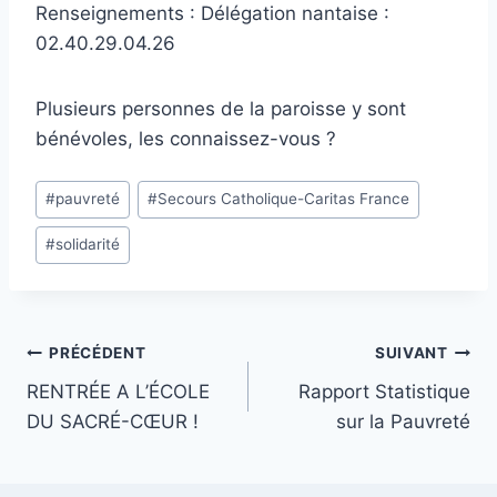
Renseignements : Délégation nantaise :
02.40.29.04.26
Plusieurs personnes de la paroisse y sont
bénévoles, les connaissez-vous ?
Étiquettes
#
pauvreté
#
Secours Catholique-Caritas France
de
#
solidarité
la
publication :
Navigation
PRÉCÉDENT
SUIVANT
RENTRÉE A L’ÉCOLE
Rapport Statistique
de
DU SACRÉ-CŒUR !
sur la Pauvreté
l’article