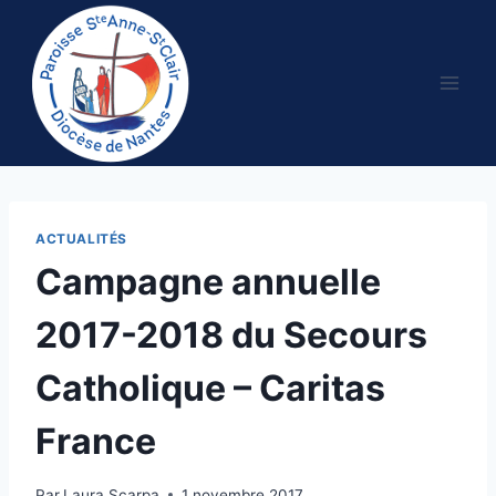
Aller
au
contenu
ACTUALITÉS
Campagne annuelle
2017-2018 du Secours
Catholique – Caritas
France
Par
Laura Scarpa
1 novembre 2017