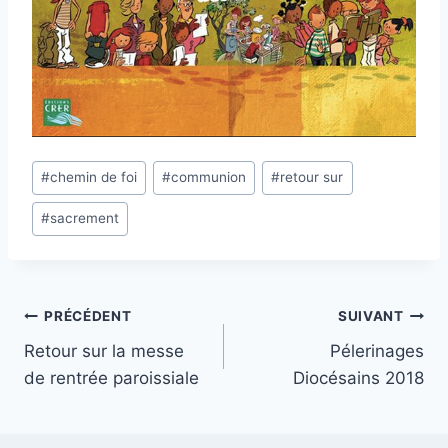
Étiquettes
#
chemin de foi
#
communion
#
retour sur
de
#
sacrement
la
publication :
Navigation
PRÉCÉDENT
SUIVANT
Retour sur la messe
Pélerinages
de
de rentrée paroissiale
Diocésains 2018
l’article