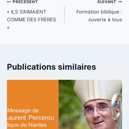
Navigation
PRÉCÉDENT
SUIVANT
« ILS S’AIMAIENT
Formation biblique :
de
COMME DES FRÈRES
ouverte à tous
l’article
»
Publications similaires