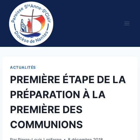
Aller
au
contenu
ACTUALITÉS
PREMIÈRE ÉTAPE DE LA
PRÉPARATION À LA
PREMIÈRE DES
COMMUNIONS
Par
Pierre-Louis Loriferne
8 décembre 2018