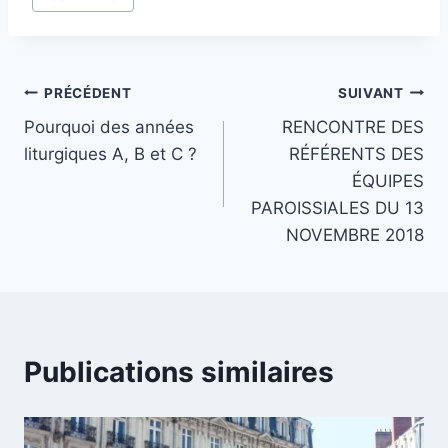
de
la
publication :
Navigation
PRÉCÉDENT
SUIVANT
Pourquoi des années
RENCONTRE DES
de
liturgiques A, B et C ?
RÉFÉRENTS DES
l’article
ÉQUIPES
PAROISSIALES DU 13
NOVEMBRE 2018
Publications similaires