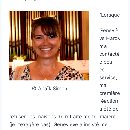
“Lorsque
Geneviè
ve Hardy
m’a
contacté
e pour
ce
service,
ma
© Anaïk Simon
première
réaction
a été de
refuser, les maisons de retraite me terrifiaient
(je n’exagère pas), Geneviève a insisté me