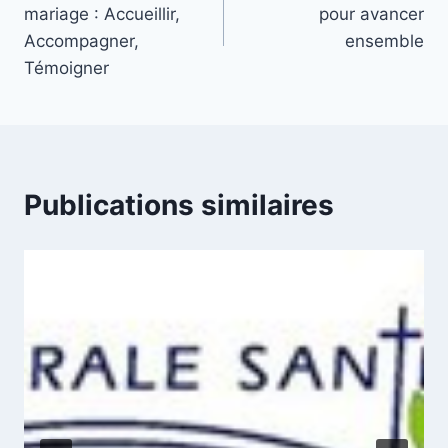
de
mariage : Accueillir,
pour avancer
l’article
Accompagner,
ensemble
Témoigner
Publications similaires