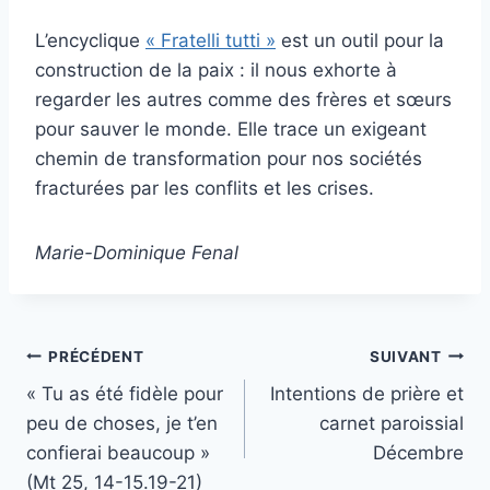
L’encyclique
« Fratelli tutti »
est un outil pour la
construction de la paix
: il nous exhorte à
regarder les autres comme des frères et sœurs
pour sauver le monde
. Elle trace un exigeant
chemin de transformation pour nos sociétés
fracturées par les conflits et les crises.
Marie-Dominique Fenal
Navigation
PRÉCÉDENT
SUIVANT
« Tu as été fidèle pour
Intentions de prière et
de
peu de choses, je t’en
carnet paroissial
l’article
confierai beaucoup »
Décembre
(Mt 25, 14-15.19-21)