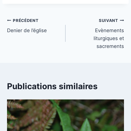
Navigation
PRÉCÉDENT
SUIVANT
Denier de l’église
Evènements
de
liturgiques et
l’article
sacrements
Publications similaires