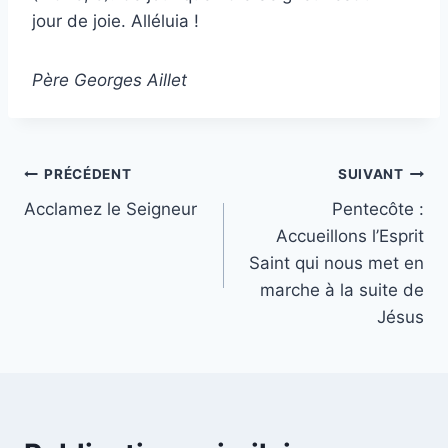
jour de joie. Alléluia !
Père Georges Aillet
Navigation
PRÉCÉDENT
SUIVANT
Acclamez le Seigneur
Pentecôte :
de
Accueillons l’Esprit
l’article
Saint qui nous met en
marche à la suite de
Jésus