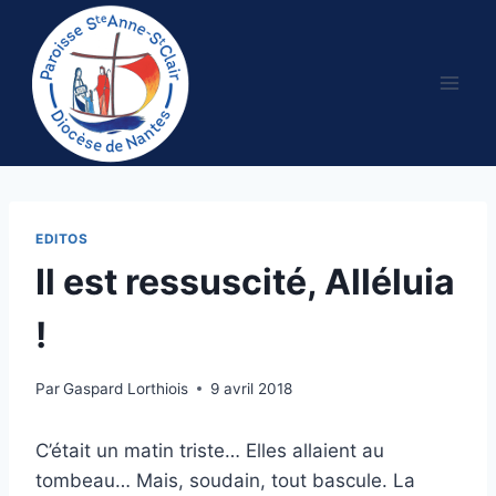
Aller
au
contenu
EDITOS
Il est ressuscité, Alléluia
!
Par
Gaspard Lorthiois
9 avril 2018
C’était un matin triste… Elles allaient au
tombeau… Mais, soudain, tout bascule. La