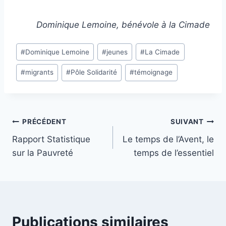
Dominique Lemoine, bénévole à la Cimade
Étiquettes
#
Dominique Lemoine
#
jeunes
#
La Cimade
de
#
migrants
#
Pôle Solidarité
#
témoignage
la
publication :
Navigation
PRÉCÉDENT
SUIVANT
Rapport Statistique
Le temps de l’Avent, le
de
sur la Pauvreté
temps de l’essentiel
l’article
Publications similaires