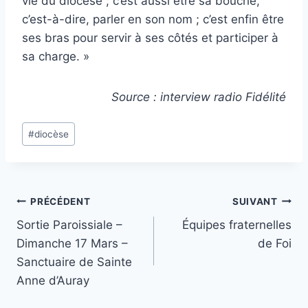
vie du diocèse ; c’est aussi être sa bouche,
c’est-à-dire, parler en son nom ; c’est enfin être
ses bras pour servir à ses côtés et participer à
sa charge. »
Source : interview radio Fidélité
Étiquettes
#
diocèse
de
la
publication :
Navigation
PRÉCÉDENT
SUIVANT
Sortie Paroissiale –
Équipes fraternelles
de
Dimanche 17 Mars –
de Foi
l’article
Sanctuaire de Sainte
Anne d’Auray