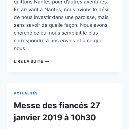
quittons Nantes pour d’autres aventures.
En arrivant à Nantes, nous avions le désir
de nous investir dans une paroisse, mais
sans savoir de quelle façon. Nous avons
cherché ce qui nous semblait le plus
correspondre à nos envies et à ce que
nous…
UNE
LIRE LA SUITE
ÉQUIPE
DE
PRÉPARATION
AU
MARIAGE
ACTUALITÉS
PLEINE
D’ENTRAIN
Messe des fiancés 27
!
janvier 2019 à 10h30