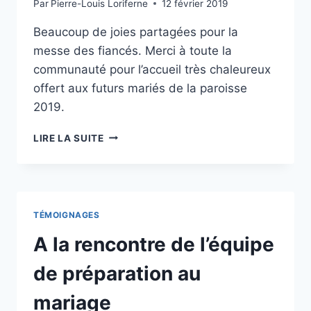
Par
Pierre-Louis Loriferne
12 février 2019
Beaucoup de joies partagées pour la
messe des fiancés. Merci à toute la
communauté pour l’accueil très chaleureux
offert aux futurs mariés de la paroisse
2019.
MESSE
LIRE LA SUITE
DES
FIANCÉS
27
JANVIER
2019
TÉMOIGNAGES
À
10H30
A la rencontre de l’équipe
de préparation au
mariage