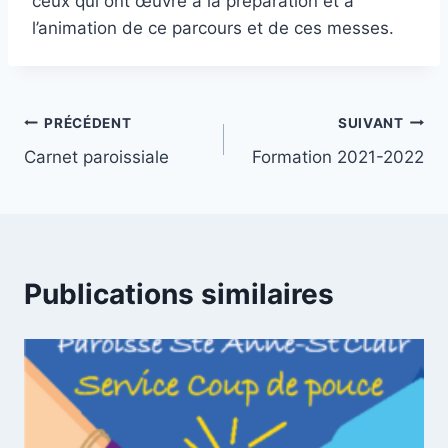
ceux qui ont œuvré à la préparation et à
l’animation de ce parcours et de ces messes.
Navigation
PRÉCÉDENT
SUIVANT
Carnet paroissiale
Formation 2021-2022
de
l’article
Publications similaires