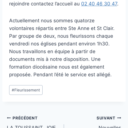
rejoindre contactez l’accueil au
02 40 46 30 47
.
Actuellement nous sommes quatorze
volontaires répartis entre Ste Anne et St Clair.
Par groupe de deux, nous fleurissons chaque
vendredi nos églises pendant environ 1h30.
Nous travaillons en équipe à partir de
documents mis à notre disposition. Une
formation diocésaine nous est également
proposée. Pendant l’été le service est allégé.
Étiquettes
#
Fleurissement
de
la
publication :
Navigation
PRÉCÉDENT
SUIVANT
LA TOUSSAINT, JOIE
Nouvelles