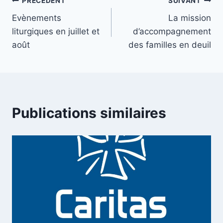
Navigation
PRÉCÉDENT
SUIVANT
Evènements
La mission
de
liturgiques en juillet et
d’accompagnement
l’article
août
des familles en deuil
Publications similaires