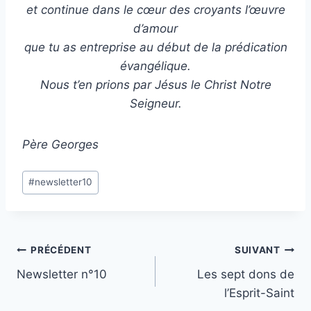
et continue dans le cœur des croyants l’œuvre
d’amour
que tu as entreprise au début de la prédication
évangélique.
Nous t’en prions par Jésus le Christ Notre
Seigneur.
Père Georges
Étiquettes
#
newsletter10
de
la
publication :
Navigation
PRÉCÉDENT
SUIVANT
Newsletter n°10
Les sept dons de
de
l’Esprit-Saint