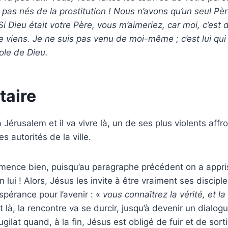
s nés de la prostitution ! Nous n’avons qu’un seul Père 
 Si Dieu était votre Père, vous m’aimeriez, car moi, c’est 
 je viens. Je ne suis pas venu de moi-même ; c’est lui qui
ole de Dieu.
aire
 Jérusalem et il va vivre là, un de ses plus violents aff
es autorités de la ville.
mence bien, puisqu’au paragraphe précédent on a appr
n lui ! Alors, Jésus les invite à être vraiment ses disciple
pérance pour l’avenir : «
vous connaîtrez la vérité, et la
t là, la rencontre va se durcir, jusqu’à devenir un dialog
gilat quand, à la fin, Jésus est obligé de fuir et de sor