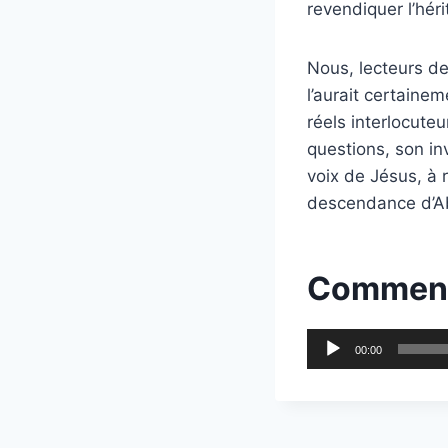
revendiquer l’hér
Nous, lecteurs de
l’aurait certaine
réels interlocuteu
questions, son inv
voix de Jésus, à 
descendance d’A
Comment
L
00:00
e
c
t