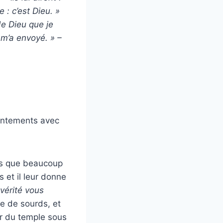
: c’est Dieu. »
de Dieu que je
 m’a envoyé. » –
rontements avec
is que beaucoup
s et il leur donne
 vérité vous
ue de sourds, et
tir du temple sous