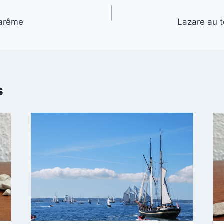
arême
Lazare au 
s