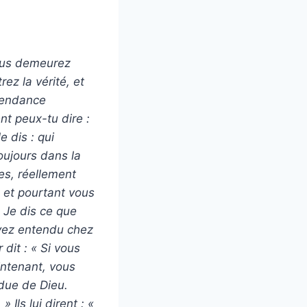
vous demeurez
ez la vérité, et
scendance
t peux-tu dire :
e dis : qui
oujours dans la
res, réellement
 et pourtant vous
 Je dis ce que
avez entendu chez
 dit : « Si vous
intenant, vous
ndue de Dieu.
Ils lui dirent : «