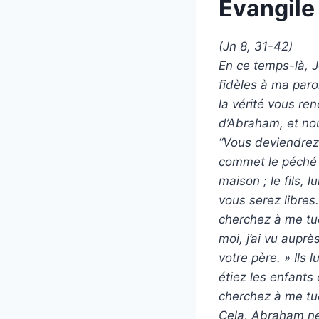
Évangile
(Jn 8, 31-42)
En ce temps-là, J
fidèles à ma parol
la vérité vous re
d’Abraham, et no
“Vous deviendrez 
commet le péché 
maison ; le fils, 
vous serez libres
cherchez à me tue
moi, j’ai vu aupr
votre père. » Ils 
étiez les enfant
cherchez à me tue
Cela, Abraham ne l