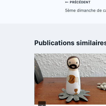
e
Navigation
PRÉCÉDENT
u
5ème dimanche de c
de
r
a
l’article
u
d
i
Publications similaire
o