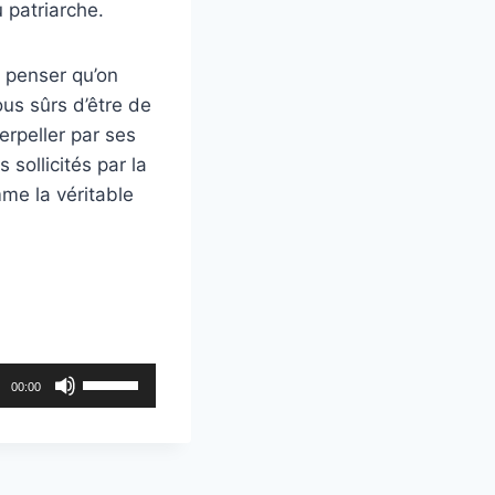
 patriarche.
s penser qu’on
ous sûrs d’être de
erpeller par ses
 sollicités par la
me la véritable
U
00:00
t
i
l