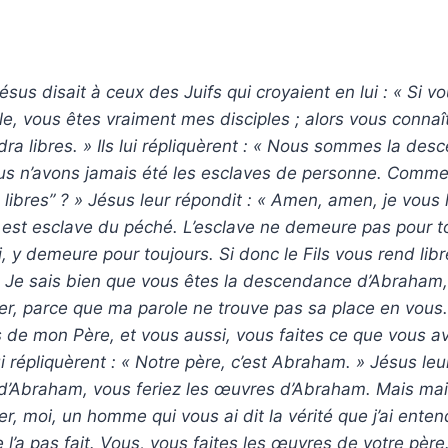
ésus disait à ceux des Juifs qui croyaient en lui : « Si 
e, vous êtes vraiment mes disciples ; alors vous connaîtr
ndra libres. » Ils lui répliquèrent : « Nous sommes la de
us n’avons jamais été les esclaves de personne. Commen
libres” ? » Jésus leur répondit : « Amen, amen, je vous l
est esclave du péché. L’esclave ne demeure pas pour t
lui, y demeure pour toujours. Si donc le Fils vous rend lib
. Je sais bien que vous êtes la descendance d’Abraham,
r, parce que ma parole ne trouve pas sa place en vous.
ès de mon Père, et vous aussi, vous faites ce que vous 
lui répliquèrent : « Notre père, c’est Abraham. » Jésus leur
s d’Abraham, vous feriez les œuvres d’Abraham. Mais ma
r, moi, un homme qui vous ai dit la vérité que j’ai ente
’a pas fait. Vous, vous faites les œuvres de votre père. » 