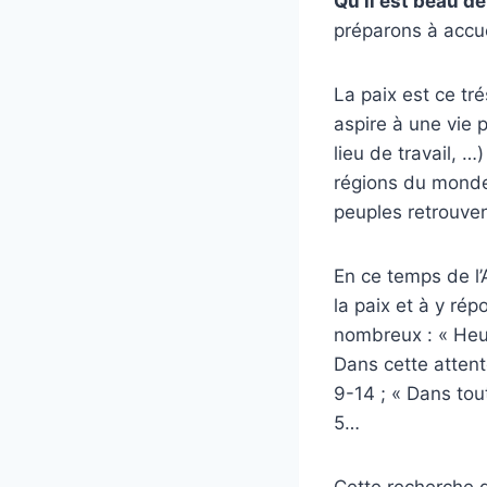
Qu’il est beau de
préparons à accuei
La paix est ce tr
aspire à une vie 
lieu de travail, …
régions du monde,
peuples retrouven
En ce temps de l’
la paix et à y ré
nombreux : « Heure
Dans cette attent
9-14 ; « Dans tou
5…
Cette recherche d