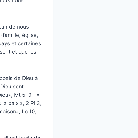
 nous nous
.
acun de nous
famille, église,
 pays et certaines
sent et que les
appels de Dieu à
 Dieu sont
ieu», Mt 5, 9 ; «
la paix », 2 Pi 3,
maison», Lc 10,
«Il est facile de