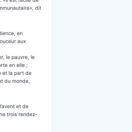
ommunautaire», dit
tience, en
douceur aux
er, le pauvre, le
rte en elle ;
 et la part de
ant du monde,
l’avent et de
ne trois rendez-