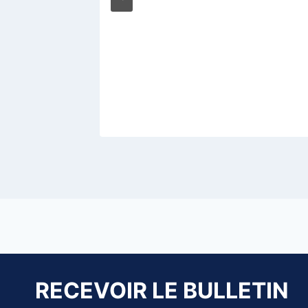
e mgr
2021
RECEVOIR LE BULLETIN