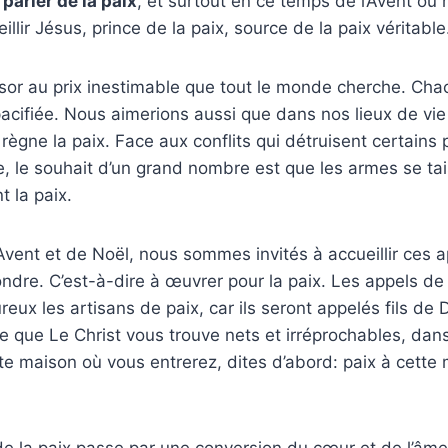
 parler de la paix
, et surtout en ce temps de l’Avent où
llir Jésus, prince de la paix, source de la paix véritable
ésor au prix inestimable que tout le monde cherche. Ch
pacifiée. Nous aimerions aussi que dans nos lieux de vie (
) règne la paix. Face aux conflits qui détruisent certains
 le souhait d’un grand nombre est que les armes se tai
t la paix.
Avent et de Noël, nous sommes invités à accueillir ces 
pondre. C’est-à-dire à œuvrer pour la paix. Les appels de
ux les artisans de paix, car ils seront appelés fils de D
e que Le Christ vous trouve nets et irréprochables, dans 
te maison où vous entrerez, dites d’abord: paix à cette 
e la paix passe par une conversion du cœur et de l’âme. 