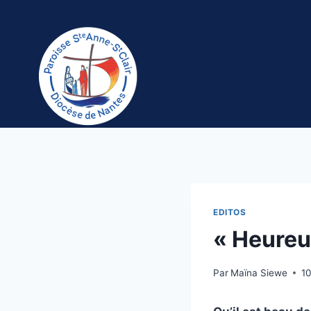
Aller
au
contenu
EDITOS
« Heureux
Par
Maïna Siewe
1