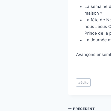
La semaine d
maison »
La fête de No
nous Jésus Ch
Prince de la p
La Journée mo
Avançons ensembl
Étiquettes
#
édito
de
la
publication :
Navigation
PRÉCÉDENT