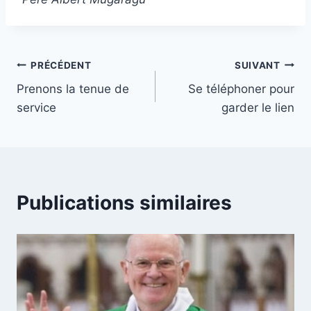
Navigation
PRÉCÉDENT
SUIVANT
Prenons la tenue de
Se téléphoner pour
de
service
garder le lien
l’article
Publications similaires