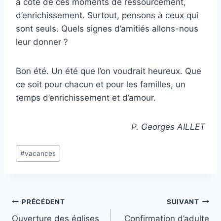
à côté de ces moments de ressourcement,
d’enrichissement. Surtout, pensons à ceux qui
sont seuls. Quels signes d’amitiés allons-nous
leur donner ?
Bon été. Un été que l’on voudrait heureux. Que
ce soit pour chacun et pour les familles, un
temps d’enrichissement et d’amour.
P. Georges AILLET
Étiquettes
#
vacances
de
la
publication :
Navigation
PRÉCÉDENT
SUIVANT
Ouverture des églises
Confirmation d’adulte