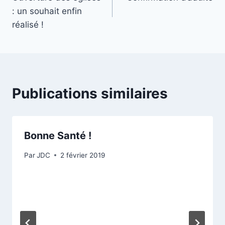
de
: un souhait enfin
l’article
réalisé !
Publications similaires
Bonne Santé !
Par
JDC
2 février 2019