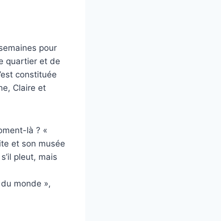
 semaines pour
e quartier et de
’est constituée
e, Claire et
oment-là ? «
 site et son musée
’il pleut, mais
r du monde »,