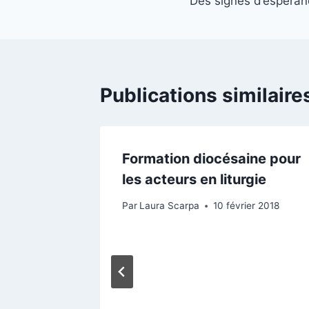
Des signes d’espéran
de
l’article
Publications similaire
ions de
Formation diocésaine pour
Sainte
les acteurs en liturgie
ai 2019
Par
Laura Scarpa
10 février 2018