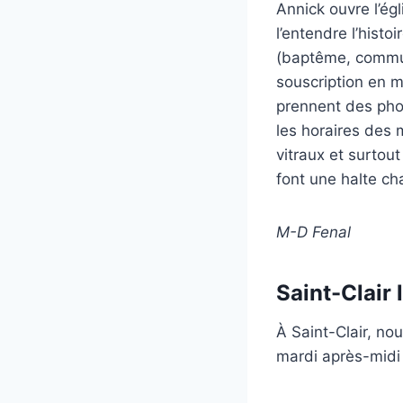
Annick ouvre l’ég
l’entendre l’histo
(baptême, communi
souscription en ma
prennent des phot
les horaires des m
vitraux et surtou
font une halte c
M-D Fenal
Saint-Clair 
À Saint-Clair, no
mardi après-midi