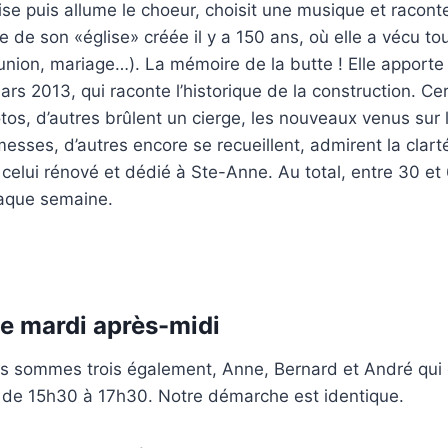
lise puis allume le choeur, choisit une musique et racont
ire de son «église» créée il y a 150 ans, où elle a vécu t
on, mariage…). La mémoire de la butte ! Elle apporte le
rs 2013, qui raconte l’historique de la construction. Cer
os, d’autres brûlent un cierge, les nouveaux venus sur l
esses, d’autres encore se recueillent, admirent la clarté 
t celui rénové et dédié à Ste-Anne. Au total, entre 30 e
haque semaine.
le mardi après-midi
us sommes trois également, Anne, Bernard et André qui o
 de 15h30 à 17h30. Notre démarche est identique.