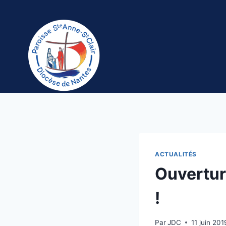
Aller
au
contenu
ACTUALITÉS
Ouverture
!
Par
JDC
11 juin 201