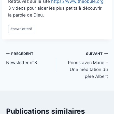
Retrouvez sur le site
https://www.theobule.org
3 videos pour aider les plus petits à découvrir
la parole de Dieu.
Étiquettes
#
newsletter8
de
la
publication :
Navigation
PRÉCÉDENT
SUIVANT
Newsletter n°8
Prions avec Marie –
de
Une méditation du
l’article
père Albert
Publications similaires