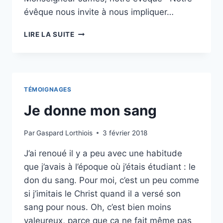
évêque nous invite à nous impliquer…
OUVERTURE
LIRE LA SUITE
DE
LA
CONSULTATION
NATIONALE
SUR
TÉMOIGNAGES
LA
RÉVISION
Je donne mon sang
DES
LOIS
Par
Gaspard Lorthiois
3 février 2018
BIOÉTHIQUES
J’ai renoué il y a peu avec une habitude
que j’avais à l’époque où j’étais étudiant : le
don du sang. Pour moi, c’est un peu comme
si j’imitais le Christ quand il a versé son
sang pour nous. Oh, c’est bien moins
valeureux, parce que ça ne fait même pas