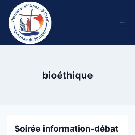
Aller
au
contenu
bioéthique
Soirée information-débat