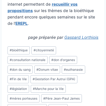
internet permettent de
recueillir vos
propositions
sur les thèmes de la bioéthique
pendant encore quelques semaines sur le site
de l’
EREPL
.
page préparée par
Gaspard Lorthiois
Étiquettes
#
bioéthique
#
citoyenneté
de
#
consultation nationale
#
don d'organes
la
publication :
#
don du sang
#
Donum vitae
#
euthanasie
#
Fin de Vie
#
Gestation Par Autrui (GPA)
#
législation
#
Marche pour la Vie
#
mères porteuses
#
Père Jean-Paul James