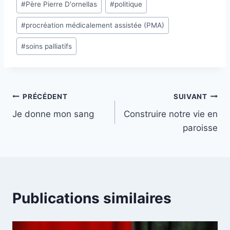
#
Père Pierre D'ornellas
#
politique
#
procréation médicalement assistée (PMA)
#
soins palliatifs
Navigation
PRÉCÉDENT
SUIVANT
Je donne mon sang
Construire notre vie en
de
paroisse
l’article
Publications similaires