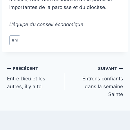
importantes de la paroisse et du diocèse.
L’équipe du conseil économique
Étiquettes
#
nl
de
la
publication :
Navigation
PRÉCÉDENT
SUIVANT
Entre Dieu et les
Entrons confiants
de
autres, il y a toi
dans la semaine
l’article
Sainte