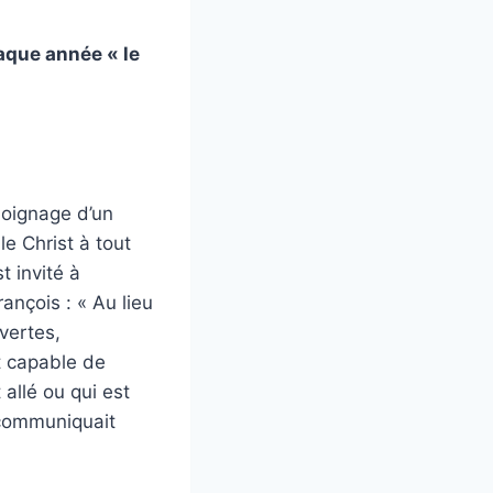
aque année « le
émoignage d’un
le Christ à tout
t invité à
ançois : « Au lieu
uvertes,
t capable de
 allé ou qui est
e communiquait