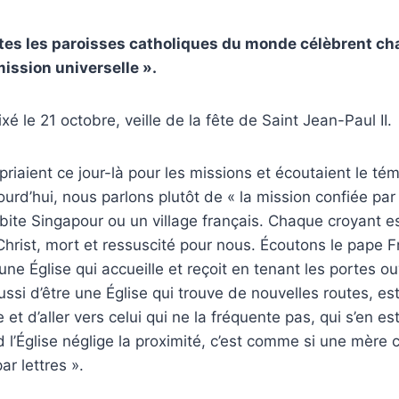
tes les paroisses catholiques du monde célèbrent ch
ission universelle ».
fixé le 21 octobre, veille de la fête de Saint Jean-Paul II.
 priaient ce jour-là pour les missions et écoutaient le t
urd’hui, nous parlons plutôt de « la mission confiée par 
abite Singapour ou un village français. Chaque croyant es
rist, mort et ressuscité pour nous. Écoutons le pape Fr
une Église qui accueille et reçoit en tenant les portes o
ssi d’être une Église qui trouve de nouvelles routes, es
 et d’aller vers celui qui ne la fréquente pas, qui s’en est
d l’Église néglige la proximité, c’est comme si une mèr
r lettres ».