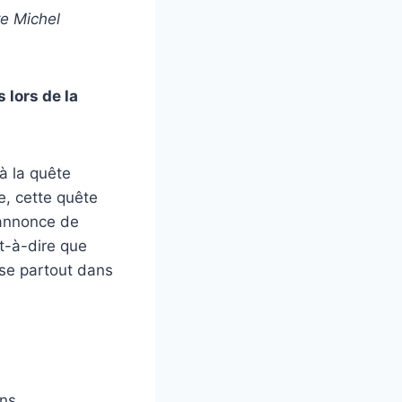
re Michel
 lors de la
à la quête
e, cette quête
’annonce de
st-à-dire que
lise partout dans
ons