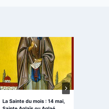
D’où vi
œufs d
Par
JDC
La Sainte du mois : 14 mai,
Sainte Aglaïs ou Aglaé,