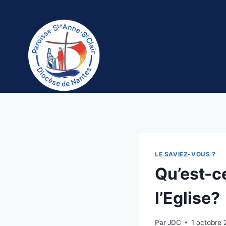
Aller
au
contenu
LE SAVIEZ-VOUS ?
Qu’est-ce
l’Eglise?
Par
JDC
1 octobre 