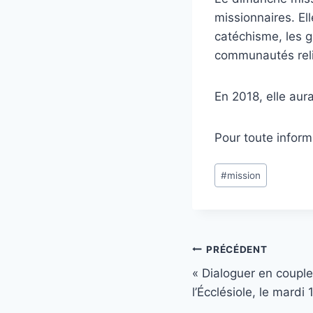
missionnaires. El
catéchisme, les g
communautés reli
En 2018, elle aur
Pour toute inform
Étiquettes
#
mission
de
la
publication :
Navigation
PRÉCÉDENT
« Dialoguer en couple 
de
l’Écclésiole, le mardi
l’article